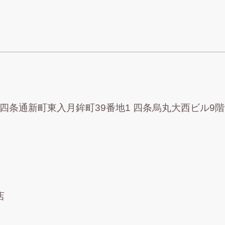
京区四条通新町東入月鉾町39番地1 四条烏丸大西ビル9階
店